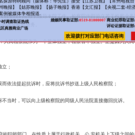
名探原特聘顾问（媒体称：华先生）接受【江苏卫视】【常州电视台
州晚报】【姑苏晚报】【扬子晚报】香港【文汇报】【央视二套-经
案例被媒体争相报道.
人民检察院的检察长领导本院工作。检察院内部设立若干检察业务
婚姻民事取证部:
0519-81000007
商业犯罪取证部
小时调查取证热线
告申诉等检察业务。
诉讼证据取证部
北区典雅商业广场
欢迎拨打对应部门电话咨询
是：人民检察院作为一个整体独立，检察官不独立。正是因为人民
独立；
错误而依法提起抗诉时，应将抗诉书抄送上级人民检察院；
抗诉不当时，可以向上级检察院的同级人民法院直接撤回抗诉。
府的职能部门，在性质上属于行政机关。公.安机关上下级之间的