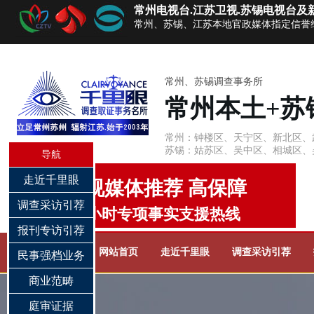
常州电视台.江苏卫视.苏锡电视台及
常州、苏锡、江苏本地官政媒体指定信誉
常州、苏锡调查事务所
常州本土+苏
常州：钟楼区、天宁区、新北区、
苏锡：姑苏区、吴中区、相城区、
导航
走近千里眼
电视媒体推荐 高保障
调查采访引荐
24小时专项事实支援热线
报刊专访引荐
网站首页
走近千里眼
调查采访引荐
民事强档业务
商业范畴
庭审证据