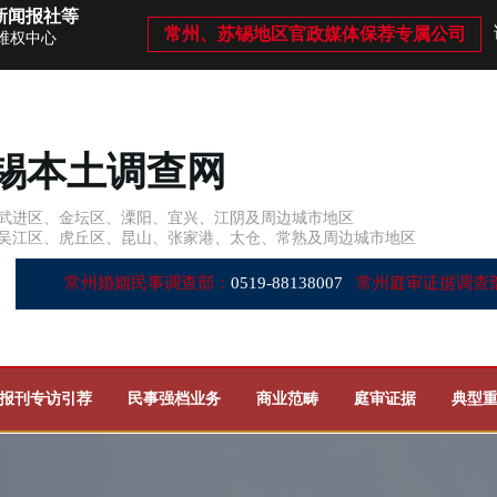
新闻报社等
常州、苏锡地区官政媒体保荐专属公司
维权中心
锡本土调查网
武进区、金坛区、溧阳、宜兴、江阴及周边城市地区
吴江区、虎丘区、昆山、张家港、太仓、常熟及周边城市地区
常州婚姻民事调查部：
0519-88138007
常州庭审证据调查
报刊专访引荐
民事强档业务
商业范畴
庭审证据
典型