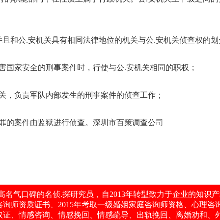
且和公.安机关具有相同法律地位的机关与公.安机关侦查权的划
害国家安全的刑事案件时，行使与公.安机关相同的职权；
机关，负责军队内部发生的刑事案件的侦查工作；
犯罪的案件由监狱进行侦查。深圳市百策调查公司
——
★
常州千里眼调查名侦.探信誉机构
★
——
千里眼高名气口碑的名侦.探研究员，自2013年转型致力于企业的
庭咨询师资质证书、2015年考取一级婚姻家庭咨询师资格、心理
取证、情感咨询、情感挽回、情感疏导、出轨挽回、离婚劝和、