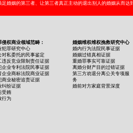
插足婚姻的第三者、让第三者真正主动的退出别人的婚姻从而达
罪侵权商业领域范畴：
婚姻维权维权挽救研究中心
业犯罪研究中心
婚内行为法院民事证据
公对私委托的民事鉴定
婚姻过错真相证据
工违反竞业限制责任证据
重婚罪事实可靠证据
犯企业专利法院民事证据
离婚分财产目的过错证据
冒企业商标法院商业证据
第三方劝退分离公关专项服
犯商业秘密追责证据
务
业纠纷证据
婚前对方家庭背景深度
污受贿
败行为