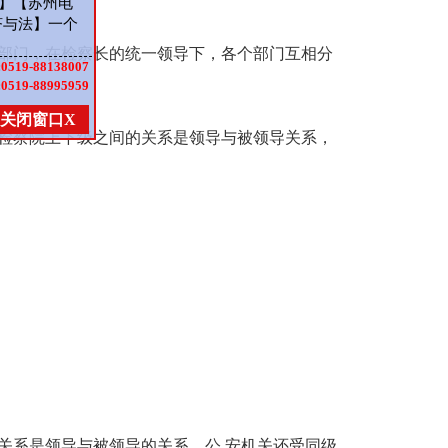
】【苏州电
济与法】一个
部门，在检察长的统一领导下，各个部门互相分
:
0519-88138007
:
0519-88995959
关闭窗口X
检察院上下级之间的关系是领导与被领导关系，
关系是领导与被领导的关系，公.安机关还受同级