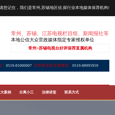
请您记住，我们是常州,苏锡地区侦.探行业本地媒体保荐机构!
常州、苏锡、江苏电视栏目组、新闻报社等
本地公信大众官政媒体指定专家维权单位
常州+苏锡电视台好评保荐直属机构
部：
0519-81000007
常州商业犯罪调查部：
0519-88995959
重大案例
分离小三
法律讲堂
联系方式